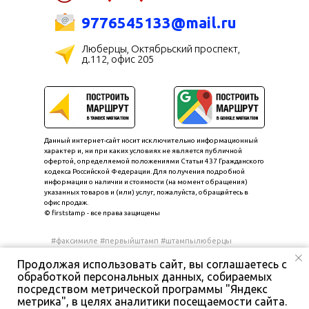
9776545133@mail.ru
Люберцы, Октябрьский проспект,
д.112, офис 205
Данный интернет-сайт носит исключительно информационный
характер и, ни при каких условиях не является публичной
офертой, определяемой положениями Статьи 437 Гражданского
кодекса Российской Федерации. Для получения подробной
информации о наличии и стоимости (на момент обращения)
указанных товаров и (или) услуг, пожалуйста, обращайтесь в
офис продаж.
© firststamp - все права защищены
#факсимиле #первыйштамп #штампылюберцы
#печатиштампы #печатисрочно
Продолжая использовать сайт, вы соглашаетесь с
обработкой персональных данных, собираемых
Политика конфиденциальности
посредством метрической программы "Яндекс
Телеграм
Согласие на обработку персональных данных
метрика", в целях аналитики посещаемости сайта.